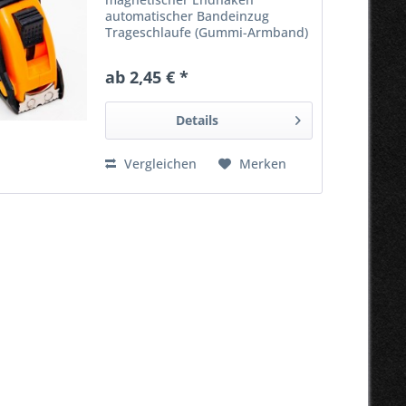
automatischer Bandeinzug
Trageschlaufe (Gummi-Armband)
metallischer Gürtelclip Softgrip-
Gummierung wirkungsvolle
ab 2,45 € *
Bandbremse 2 Tasten für
manuelle Bandhaltung Details:
Maßbandlänge: 5 m...
Details
Vergleichen
Merken