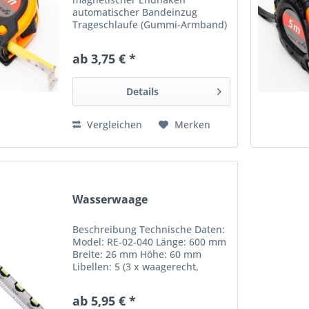
automatischer Bandeinzug
Trageschlaufe (Gummi-Armband)
metallischer Gürtelclip Softgrip-
Gummierung wirkungsvolle
ab 3,75 € *
Bandbremse 2 Stop-Tasten für
manuelle Bandhaltung Details:
Maßbandlänge:...
Details
Vergleichen
Merken
Wasserwaage
Beschreibung Technische Daten:
Model: RE-02-040 Länge: 600 mm
Breite: 26 mm Höhe: 60 mm
Libellen: 5 (3 x waagerecht,
senkrecht, 45°) Material: Alu
Gewicht: 430 Gr Lieferumfang: 1x
ab 5,95 € *
Wasserwaage 60 cm Technische