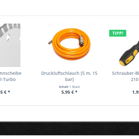
TIPP!
ennscheibe
Druckluftschlauch [5 m, 15
Schrauber-Bi
l-Turbo
bar]
210
Inhalt
1 Stück
5 € *
5,95 € *
1,9