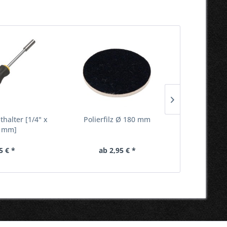
TIPP!
thalter [1/4" x
Polierfilz Ø 180 mm
Fräser Set (
 mm]
5 € *
ab 2,95 € *
21,95 €